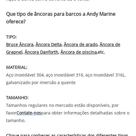
Que tipo de âncoras para barcos a Andy Marine
oferece?
TIPO:
Bruce Âncora
,
Âncora Delta
,
Âncora de arado
,
Âncora de
Grapnel
,
Âncora Danforth
,
Âncora de piscina
,
etc.
MATERIAL:
Aço inoxidável 304, aço inoxidável 316, aço inoxidável 316L,
galvanizado por imersão a quente
TAMANHO:
Tamanhos regulares no mercado estão disponíveis, por
favor
Contate-nos
para obter informações detalhadas sobre o
tamanho.
Clique para conhecer as características dos diferentes tipos