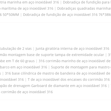
tria marinha em aço inoxidável 316
|
Dobradiça de fundição para 
 marítima de aço inoxidável 316
|
Dobradiças quadradas marinhas
316 50*50MM
|
Dobradiça de fundição de aço inoxidável 316 76*3
tubulação de 2 vias
|
Junta giratória interna de aço inoxidável 316
de mão montagem base de suporte tampa de extremidade ocular
|
3
abe em T de 60 graus
|
316 corrimão marinho de aço inoxidável de
barco em aço inoxidável 316
|
Suporte de montagem para mastro d
s
|
316 base cilíndrica de mastro de bandeira de aço inoxidável de
inoxidável 316
|
T de aço inoxidável dos encaixes do corrimão 316 
pão de drenagem Garboard de diamante em aço inoxidável 316
|
 corrimão de aço inoxidável 316