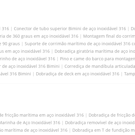
l 316
|
Conector de tubo superior Bimini de aço inoxidável 316
|
Do
ia de 360 ​​graus em aço inoxidável 316
|
Montagem final do corri
e 90 graus
|
Suporte de corrimão marítimo de aço inoxidável 316 
us em aço inoxidável 316
|
Dobradiça giratória marítima de aço ino
rinho de aço inoxidável 316
|
Pino e came do barco para montagem 
 de aço inoxidável 316 Bimini
|
Corrediça de mandíbula articulada
ável 316 Bimini
|
Dobradiça de deck em aço inoxidável 316
|
Tampa
e fricção marítima em aço inoxidável 316
|
Dobradiça de fricção 
arinha de Aço Inoxidável 316
|
Dobradiça removível de aço inoxid
ão marítima de aço inoxidável 316
|
Dobradiça em T de fundição ma