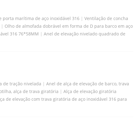
e porta marítima de aço inoxidável 316
|
Ventilação de concha
|
Olho de almofada dobrável em forma de D para barco em aço
idável 316 76*58MM
|
Anel de elevação nivelado quadrado de
a de tração nivelada
|
Anel de alça de elevação de barco, trava
lha, alça de trava giratória
|
Alça de elevação giratória
lça de elevação com trava giratória de aço inoxidável 316 para