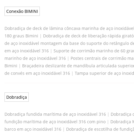
Conexão BIMINI
Dobradiça de deck de lâmina côncava marinha de aço inoxidáve
180 graus Bimini
|
Dobradiça de deck de liberação rápida giratór
de aço inoxidável montagem da base do suporte do retângulo d
em aço inoxidável 316
|
Suporte de corrimão marinho de 60 gra
marinho de aço inoxidável 316
|
Postes centrais de corrimão ma
Bimini
|
Braçadeira deslizante de mandíbula articulada superior
de convés em aço inoxidável 316
|
Tampa superior de aço inoxid
Dobradiça
Dobradiça fundida marítima de aço inoxidável 316
|
Dobradiça d
fundição marítima de aço inoxidável 316 com pino
|
Dobradiça M
barco em aço inoxidável 316
|
Dobradiça de escotilha de fundiç