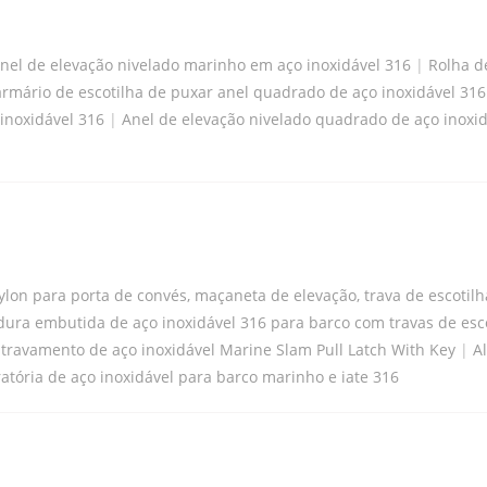
nel de elevação nivelado marinho em aço inoxidável 316
|
Rolha d
armário de escotilha de puxar anel quadrado de aço inoxidável 316
inoxidável 316
|
Anel de elevação nivelado quadrado de aço inox
ylon para porta de convés, maçaneta de elevação, trava de escotilh
ura embutida de aço inoxidável 316 para barco com travas de escoti
e travamento de aço inoxidável Marine Slam Pull Latch With Key
|
A
ratória de aço inoxidável para barco marinho e iate 316