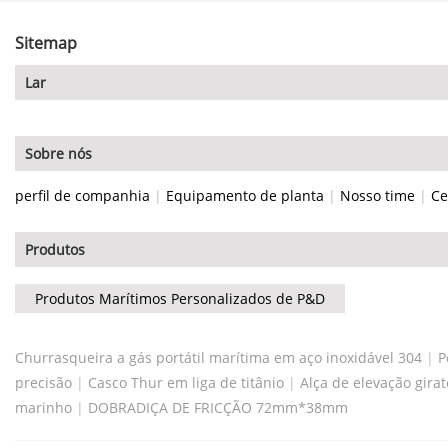
Sitemap
Lar
Sobre nós
perfil de companhia
|
Equipamento de planta
|
Nosso time
|
Ce
Produtos
Produtos Marítimos Personalizados de P&D
Churrasqueira a gás portátil marítima em aço inoxidável 304
|
P
precisão
|
Casco Thur em liga de titânio
|
Alça de elevação gira
marinho
|
DOBRADIÇA DE FRICÇÃO 72mm*38mm