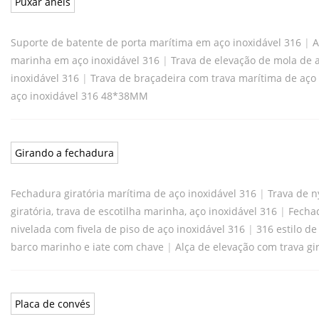
Puxar anéis
Suporte de batente de porta marítima em aço inoxidável 316
|
A
marinha em aço inoxidável 316
|
Trava de elevação de mola de 
inoxidável 316
|
Trava de braçadeira com trava marítima de aço 
aço inoxidável 316 48*38MM
Girando a fechadura
Fechadura giratória marítima de aço inoxidável 316
|
Trava de n
giratória, trava de escotilha marinha, aço inoxidável 316
|
Fechad
nivelada com fivela de piso de aço inoxidável 316
|
316 estilo d
barco marinho e iate com chave
|
Alça de elevação com trava gi
Placa de convés