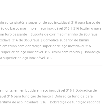
bradiça giratória superior de aço inoxidável 316 para barco de
mão do barco marinho em aço inoxidável 316
|
316 fuzileiro naval
com furo passante
|
Suporte de corrimão marinho de 90 graus
xidável 316 de 360 ​​graus
|
Corrediça superior de Bimini
em trilho com dobradiça superior de aço inoxidável 316
 superior de aço inoxidável 316 Bimini com rápido
|
Dobradiça
 superior de aço inoxidável 316
de montagem embutida em aço inoxidável 316
|
Dobradiça de
ável 316 para fundição de barco
|
Dobradiça fundida para
rítima de aço inoxidável 316
|
Dobradiça de fundição redonda