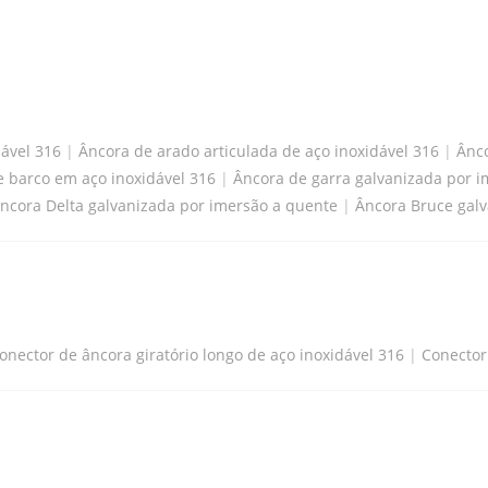
dável 316
|
Âncora de arado articulada de aço inoxidável 316
|
Ânco
 barco em aço inoxidável 316
|
Âncora de garra galvanizada por 
ncora Delta galvanizada por imersão a quente
|
Âncora Bruce gal
onector de âncora giratório longo de aço inoxidável 316
|
Conector