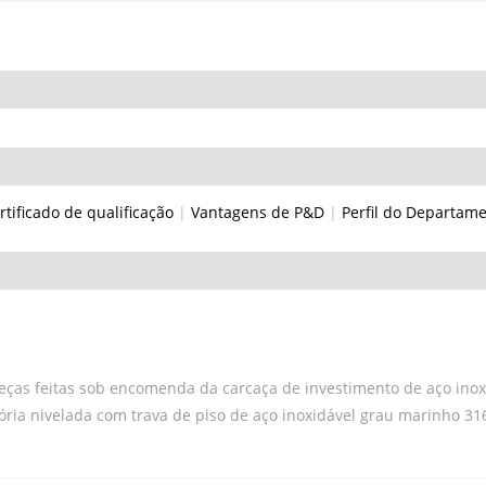
rtificado de qualificação
|
Vantagens de P&D
|
Perfil do Departam
eças feitas sob encomenda da carcaça de investimento de aço inox
tória nivelada com trava de piso de aço inoxidável grau marinho 31